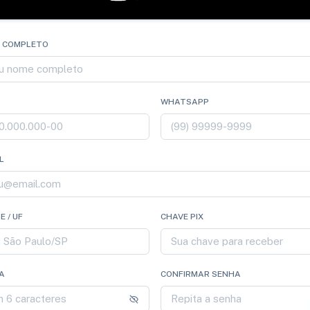
 COMPLETO
WHATSAPP
L
E / UF
CHAVE PIX
A
CONFIRMAR SENHA